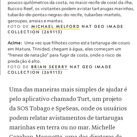
poucos quilômetros da costa, no maior recife de coral da ilha,
Buccoo Reef, os visitantes podem avistar tartarugas marinhas,
tubarão-de-pontas-negras-do-recife, tubarões-martelo,
garoupas, arraias e mantas.
FOTO DE
MICHAEL MELFORD
NAT GEO IMAGE
COLLECTION (269113)
Acima:
Uma vez que filhotes como esta tartaruga-de-couro
em Matura, Trinidad, chegam à água, eles começam um
“frenesi de natação” para fugir da costa, onde o risco de
predação é alto.
FOTO DE
BRIAN SKERRY
NAT GEO IMAGE
COLLECTION (269113)
Uma das maneiras mais simples de ajudar é
pelo aplicativo chamado Turt, um projeto
da SOS Tobago e SpeSeas, onde os usuários
podem relatar avistamentos de tartarugas
marinhas em terra ou no mar. Michelle