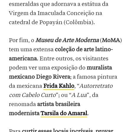
esmeraldas que adornava a estátua da
Virgem da Imaculada Conceição na
catedral de Popayán (Colômbia).
Por fim, o
Museu de Arte Moderna
(
MoMA
)
tem uma extensa
coleção de arte latino-
americana
. Entre outros, os visitantes
podem ver uma exposição do
muralista
mexicano Diego Rivera
; a famosa pintura
da mexicana
Frida Kahlo
, “
Autorretrato
com Cabelo Curto
”; ou “
A Lua
”, da
renomada
artista brasileira
modernista
Tarsila do Amaral
.
Para
curtir esses locais incríveis
,
provar