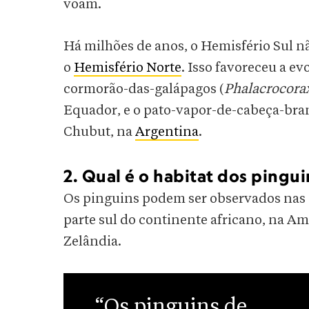
voam.
Há milhões de anos, o Hemisfério Sul n
o
Hemisfério Norte
. Isso favoreceu a e
cormorão-das-galápagos (
Phalacrocorax
Equador, e o pato-vapor-de-cabeça-bra
Chubut, na
Argentina
.
2. Qual é o habitat dos pingui
Os pinguins podem ser observados nas c
parte sul do continente africano, na Am
Zelândia.
“Os pinguins de