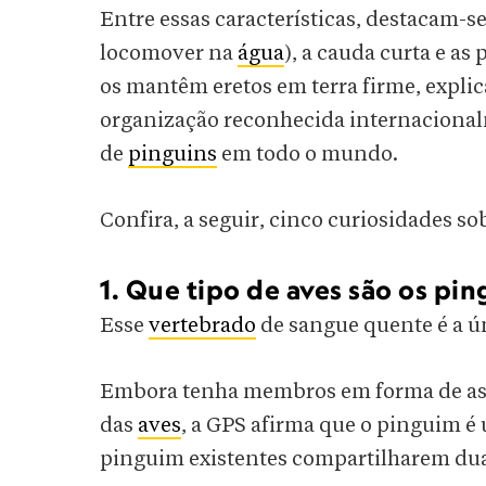
Entre essas características, destacam-s
locomover na
água
), a cauda curta e a
os mantêm eretos em terra firme, expli
organização reconhecida internacional
de
pinguins
em todo o mundo.
Confira, a seguir, cinco curiosidades so
1. Que tipo de aves são os pin
Esse
vertebrado
de sangue quente é a ún
Embora tenha membros em forma de asas
das
aves
, a GPS afirma que o pinguim é ú
pinguim existentes compartilharem duas