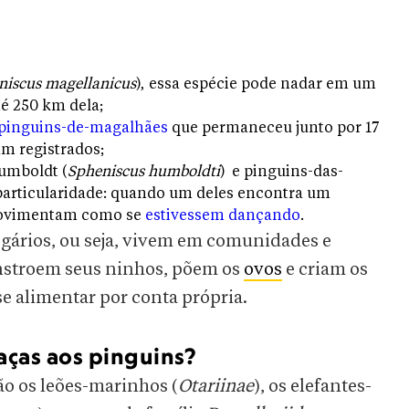
niscus magellanicus
), essa espécie pode nadar em um
té 250 km dela;
 pinguins-de-magalhães
que permaneceu junto por 17
am registrados;
umboldt (
Spheniscus humboldti
) e pinguins-das-
particularidade: quando um deles encontra um
 movimentam como se
estivessem dançando
.
egários, ou seja, vivem em comunidades e
nstroem seus ninhos, põem os
ovos
e criam os
se alimentar por conta própria.
eaças aos pinguins?
ão os leões-marinhos (
Otariinae
), os elefantes-