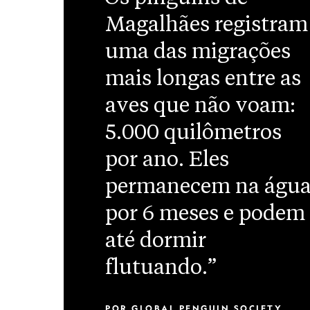
Magalhães registram
uma das migrações
mais longas entre as
aves que não voam:
5.000 quilômetros
por ano. Eles
permanecem na águ
por 6 meses e podem
até dormir
flutuando.”
POR
GLOBAL PENGUIN SOCIETY