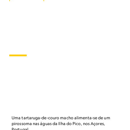
Fatos que você
precisa saber sobre
as tartarugas
marinhas
Em comemoração ao Dia Mundial da Tartaruga
Marinha, celebrado em 16 de junho, mergulhe
nesta lista de fatos sobre esses animais.
Uma tartaruga-de-couro macho alimenta-se de um
pirossoma nas águas da Ilha do Pico, nos Açores,
Portugal.