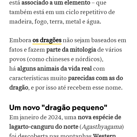
está
associado a um elemento
– que
também está em um ciclo repetitivo de
madeira, fogo, terra, metal e água.
Embora
os dragões
não sejam baseados em
fatos e fazem
parte da mitologia
de vários
povos (como chineses e nórdicos),
há
alguns animais da vida real
com
características muito
parecidas com as do
dragão
, e por isso até recebem esse nome.
Um novo "dragão pequeno"
Em janeiro de 2024, uma
nova espécie de
lagarto-canguru do norte
(
Agasthyagama
)
foi descoberta nas montanhas
Western