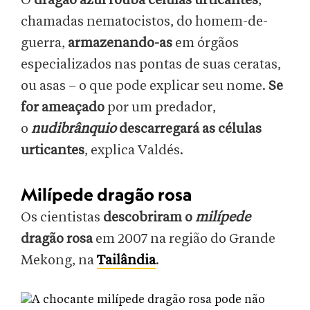
O
dragão azul rouba células urticantes
,
chamadas nematocistos, do homem-de-
guerra,
armazenando-as
em órgãos
especializados nas pontas de suas ceratas,
ou asas – o que pode explicar seu nome.
Se
for ameaçado
por um predador,
o
nudibrânquio
descarregará as células
urticantes
, explica Valdés.
Milípede dragão rosa
Os cientistas
descobriram o
milípede
dragão rosa
em 2007 na região do Grande
Mekong, na
Tailândia
.