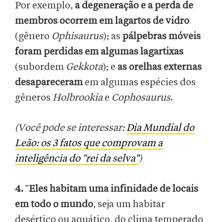
Por exemplo,
a degeneração e a perda de
membros ocorrem em lagartos de vidro
(gênero
Ophisaurus
); as
pálpebras móveis
foram perdidas em algumas lagartixas
(subordem
Gekkota
); e
as orelhas externas
desapareceram
em algumas espécies dos
gêneros
Holbrookia
e
Cophosaurus
.
(Você pode se interessar:
Dia Mundial do
Leão: os 3 fatos que comprovam a
inteligência do "rei da selva"
)
4.
"
Eles habitam uma infinidade de locais
em todo o mundo
, seja um habitar
desértico ou aquático, do clima temperado