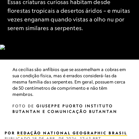
Essas criaturas curiosas habitam desde
florestas tropicais a desertos áridos – e muitas
vezes enganam quando vistas a olho nu por
serem similares a serpentes.
As cecílias são anfíbios que se assemelham a cobras em
sua condição física, mas é errados considerá-las da
mesma família das serpentes. Em geral, possuem cerca
de 50 centímetros de comprimento e não têm
membros.
FOTO DE
GIUSEPPE PUORTO INSTITUTO
BUTANTAN E COMUNICAÇÃO BUTANTAN
POR
REDAÇÃO NATIONAL GEOGRAPHIC BRASIL
PUBLICADO
18 DE ABR. DE 2024, 17:43 BRT