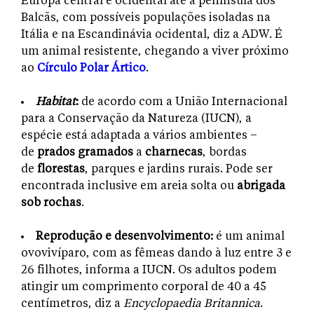
Europa central e ocidental até a península dos
Balcãs, com possíveis populações isoladas na
Itália e na Escandinávia ocidental, diz a ADW. É
um animal resistente, chegando a viver próximo
ao
Círculo Polar Ártico
.
Habitat
:
de acordo com a União Internacional
para a Conservação da Natureza (IUCN), a
espécie está adaptada a vários ambientes –
de
prados gramados
a
charnecas
, bordas
de
florestas
, parques e jardins rurais. Pode ser
encontrada inclusive em areia solta ou
abrigada
sob rochas
.
Reprodução e desenvolvimento:
é um animal
ovovivíparo, com as fêmeas dando à luz entre 3 e
26 filhotes, informa a IUCN. Os adultos podem
atingir um comprimento corporal de 40 a 45
centímetros, diz a
Encyclopaedia Britannica
.