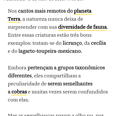
Nos
cantos mais remotos do
planeta
Terra
,
a natureza nunca deixa de
surpreender com sua
diversidade de fauna
.
Entre essas criaturas
estão três bons
exemplos: tratam-se do
licranço
, da
cecília
e do
lagarto-toupeira-mexicano
.
Embora
pertençam a grupos taxonômicos
diferentes
, eles compartilham a
peculiaridade de
serem semelhantes
a
cobras
e muitas vezes serem confundidos
com elas.
Mas as semelhanças param a olho nu, por