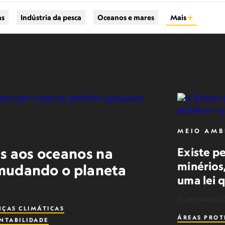
as
Indústria da pesca
Oceanos e mares
Mais
MEIO AMB
s aos oceanos na
Existe p
minérios
o mudando o planeta
uma lei 
16 de maio de 2
ÇAS CLIMÁTICAS
ÁREAS PROT
NTABILIDADE