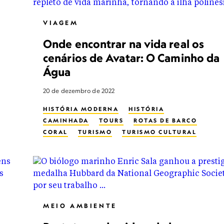
VIAGEM
Onde encontrar na vida real os
cenários de Avatar: O Caminho da
Água
20 de dezembro de 2022
HISTÓRIA MODERNA
HISTÓRIA
CAMINHADA
TOURS
ROTAS DE BARCO
CORAL
TURISMO
TURISMO CULTURAL
PASSEIO (NATUREZA)
OCEANOS E MARES
MAR PROFUNDO
MEIO AMBIENTE
ECOTURISMO
SUSTENTABILIDADE
PRESERVAÇÃO DO HABITAT
ILHAS
HISTÓRIA VIVA
SANTURÁRIO MARÍTIMO
VIDA NOS OCEANOS
ARRECIFE
MEIO AMBIENTE
MERGULHO
TURISMO SUSTENTÁVEL