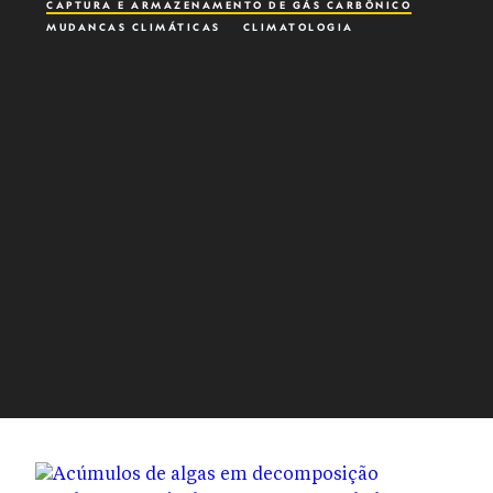
CAPTURA E ARMAZENAMENTO DE GÁS CARBÔNICO
MUDANÇAS CLIMÁTICAS
CLIMATOLOGIA
COMBUSTÍVEIS FÓSSEIS
CARVÃO MINERAL
SECA
POBREZA ENERGÉTICA
ÁRVORES
FOGO
COMBATE A INCÊNDIOS
GELO
GELEIRA
VARIAÇÃO DO NÍVEL DO MAR
LIXO TÓXICO
INCÊNDIO FLORESTAL
PLANETA POSSIVEL