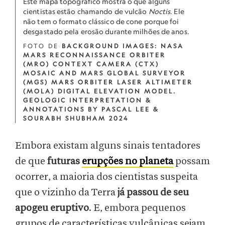
Este mapa topográfico mostra o que alguns
cientistas estão chamando de vulcão
Noctis
. Ele
não tem o formato clássico de cone porque foi
desgastado pela erosão durante milhões de anos.
FOTO DE
BACKGROUND IMAGES: NASA
MARS RECONNAISSANCE ORBITER
(MRO) CONTEXT CAMERA (CTX)
MOSAIC AND MARS GLOBAL SURVEYOR
(MGS) MARS ORBITER LASER ALTIMETER
(MOLA) DIGITAL ELEVATION MODEL.
GEOLOGIC INTERPRETATION &
ANNOTATIONS BY PASCAL LEE &
SOURABH SHUBHAM 2024
Embora existam alguns sinais tentadores
de que
futuras
erupções no planeta
possam
ocorrer, a maioria dos cientistas suspeita
que o vizinho da Terra
já passou de seu
apogeu eruptivo
. E, embora pequenos
grupos de características vulcânicas sejam