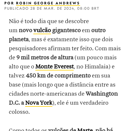
POR
ROBIN GEORGE ANDREWS
PUBLICADO
28 DE MAR. DE 2024, 08:00 BRT
Não é todo dia que se descobre
um
novo
vulcão
gigantesco
em
outro
planeta
, mas é exatamente isso que dois
pesquisadores afirmam ter feito. Com mais
de
9 mil metros de altura
(um pouco mais
alto que o
Monte Everest
, no Himalaia) e
talvez
450 km de comprimento
em sua
base (mais longo que a distância entre as
cidades norte-americanas de
Washington
D.C. a
Nova York
), ele é um verdadeiro
colosso.
Como todos os
vulcões de
Marte
,
não há