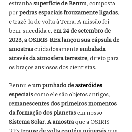
estranha
superfície de Bennu
, composta
por
pedras espaciais frouxamente ligadas
,
e trazê-la de volta à Terra. A missão foi
bem-sucedida e,
em 24 de setembro de
2023, a OSIRIS-REx lançou sua cápsula de
amostras
cuidadosamente
embalada
através da atmosfera terrestre
, direto para
os braços ansiosos dos cientistas.
Bennu e
um punhado de
asteróides
especiais
como ele são objetos antigos,
remanescentes dos primeiros momentos
da formação dos planetas
em nosso
Sistema Solar
.
A amostra
que a OSIRIS-
REx
trouxe de volta contém minerais
que