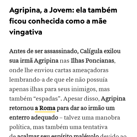
Agripina, a Jovem: ela também
ficou conhecida como a mãe
vingativa
Antes de ser assassinado, Calígula exilou
sua irmã Agripina
nas
Ilhas Poncianas
,
onde lhe enviou cartas ameaçadoras
lembrando-a de que ele não possuía
apenas ilhas para seus inimigos, mas
também “espadas”. Apesar disso,
Agripina
retornou
a Roma
para dar ao irmão um
enterro adequado
– talvez uma manobra
política, mas também uma tentativa
de
acalmar seu espírito malévolo
devido ao