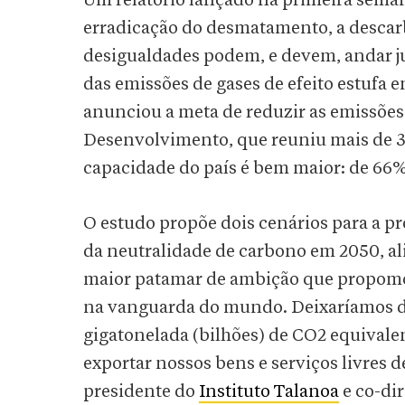
Um relatório lançado na primeira sema
erradicação do desmatamento, a descar
desigualdades podem, e devem, andar ju
das emissões de gases de efeito estufa
anunciou a meta de reduzir as emissões 
Desenvolvimento, que reuniu mais de 30
capacidade do país é bem maior: de 66%
O estudo propõe dois cenários para a p
da neutralidade de carbono em 2050, a
maior patamar de ambição que propomos,
na vanguarda do mundo. Deixaríamos de
gigatonelada (bilhões) de CO2 equivale
exportar nossos bens e serviços livres
presidente do
Instituto Talanoa
e co-dir