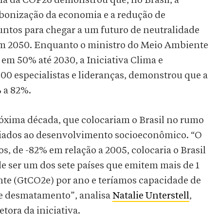
na da COP26 demonstrou que, no Brasil, a
bonização da economia e a redução de
ntos para chegar a um futuro de neutralidade
 em 2050. Enquanto o ministro do Meio Ambiente
em 50% até 2030, a Iniciativa Clima e
0 especialistas e lideranças, demonstrou que a
 a 82%.
róxima década, que colocariam o Brasil no rumo
liados ao desenvolvimento socioeconômico. “O
 de -82% em relação a 2005, colocaria o Brasil
 ser um dos sete países que emitem mais de 1
nte (GtCO2e) por ano e teríamos capacidade de
 de desmatamento”, analisa
Natalie Unterstell
,
etora da iniciativa.