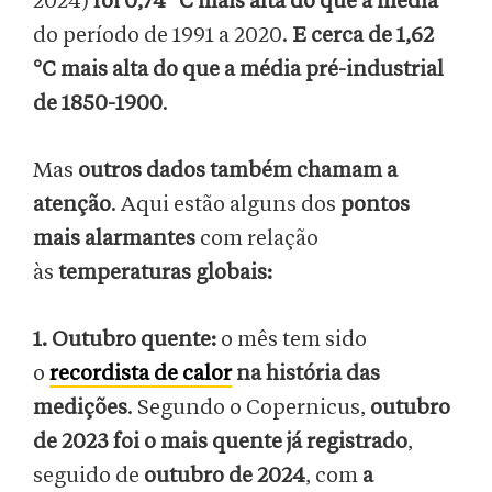
2024)
foi 0,74 °C mais alta do que a média
do período de 1991 a 2020.
E cerca de 1,62
°C mais alta do que a média pré-industrial
de 1850-1900
.
Mas
outros dados também chamam a
atenção
. Aqui estão alguns dos
pontos
mais alarmantes
com relação
às
temperaturas globais:
1. Outubro quente:
o mês tem sido
o
recordista de calor
na história das
medições
. Segundo o Copernicus,
outubro
de 2023 foi o mais quente já registrado
,
seguido de
outubro de 2024
, com
a