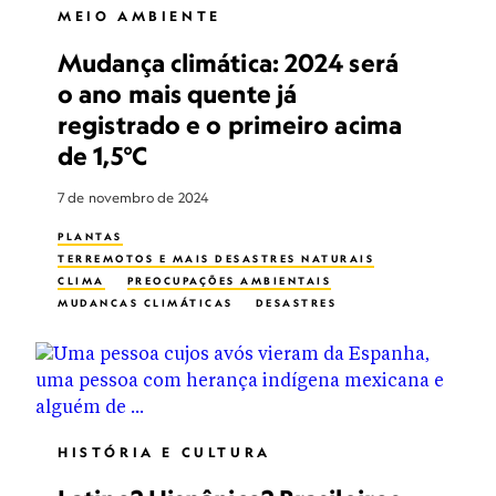
MEIO AMBIENTE
Mudança climática: 2024 será
o ano mais quente já
registrado e o primeiro acima
de 1,5°C
7 de novembro de 2024
PLANTAS
TERREMOTOS E MAIS DESASTRES NATURAIS
CLIMA
PREOCUPAÇÕES AMBIENTAIS
MUDANÇAS CLIMÁTICAS
DESASTRES
FOGO
EFEITO ESTUFA
RECURSOS NATURAIS
POPULAÇÃO
CHUVA
NÍVEL MÉDIO DO MAR
TEMPESTADE
INCÊNDIO FLORESTAL
HEAT
HISTÓRIA E CULTURA