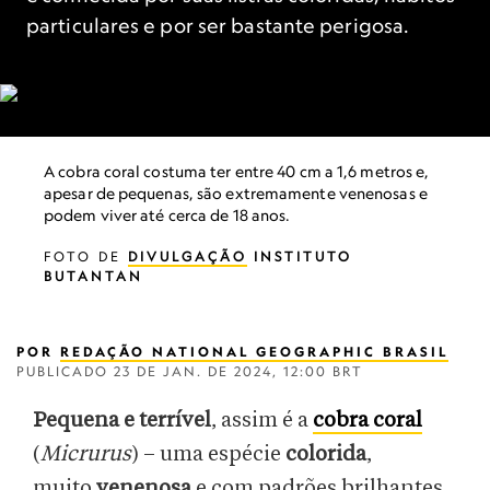
particulares e por ser bastante perigosa.
A cobra coral costuma ter entre 40 cm a 1,6 metros e,
apesar de pequenas, são extremamente venenosas e
podem viver até cerca de 18 anos.
FOTO DE
DIVULGAÇÃO
INSTITUTO
BUTANTAN
POR
REDAÇÃO NATIONAL GEOGRAPHIC BRASIL
PUBLICADO
23 DE JAN. DE 2024, 12:00 BRT
Pequena e terrível
, assim é a
cobra coral
(
Micrurus
) – uma espécie
colorida
,
muito
venenosa
e com padrões brilhantes