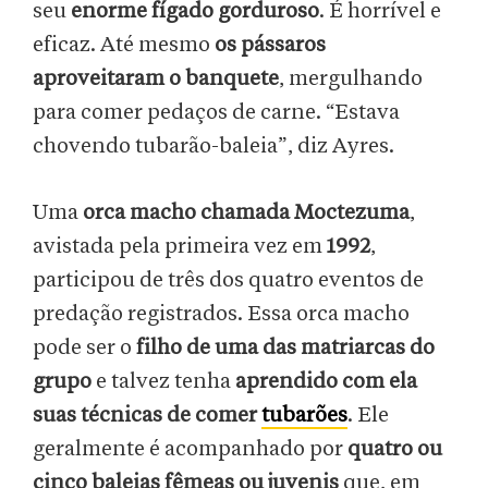
seu
enorme fígado gorduroso
. É horrível e
eficaz. Até mesmo
os pássaros
aproveitaram o banquete
, mergulhando
para comer pedaços de carne. “Estava
chovendo tubarão-baleia”, diz Ayres.
Uma
orca macho chamada Moctezuma
,
avistada pela primeira vez em
1992
,
participou de três dos quatro eventos de
predação registrados. Essa orca macho
pode ser o
filho de uma das matriarcas do
grupo
e talvez tenha
aprendido com ela
suas técnicas de comer
tubarões
. Ele
geralmente é acompanhado por
quatro ou
cinco baleias fêmeas ou juvenis
que, em