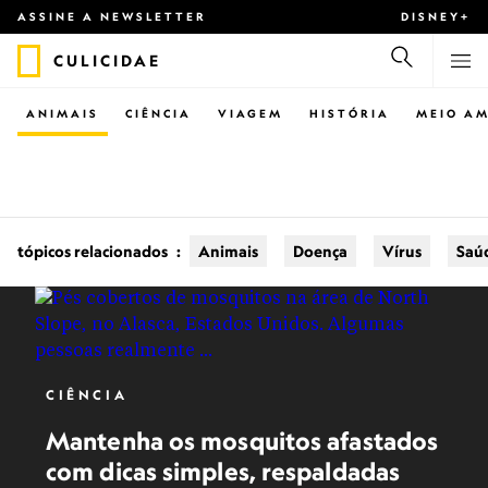
ASSINE A NEWSLETTER
DISNEY+
CULICIDAE
ANIMAIS
CIÊNCIA
VIAGEM
HISTÓRIA
MEIO AM
tópicos relacionados
:
Animais
Doença
Vírus
Saú
CIÊNCIA
Mantenha os mosquitos afastados
com dicas simples, respaldadas