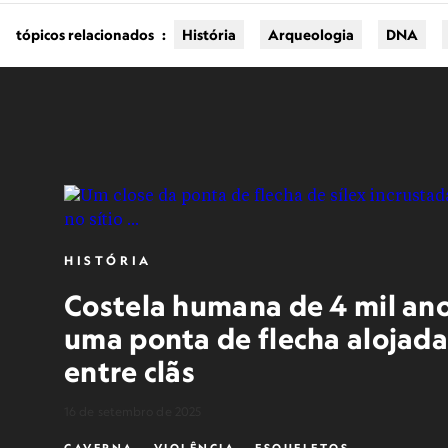
tópicos relacionados
:
História
Arqueologia
DNA
HISTÓRIA
Costela humana de 4 mil an
uma ponta de flecha alojada
entre clãs
16 de setembro de 2025