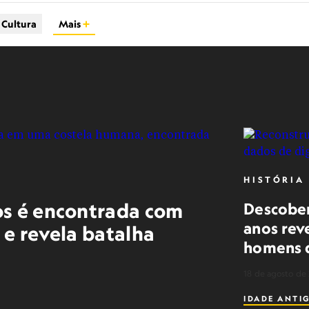
Cultura
Mais
HISTÓRIA
os é encontrada com
Descober
anos rev
 e revela batalha
homens 
18 de agosto de
IDADE ANTI