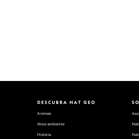
DESCUBRA NAT GEO
S
Animais
Assu
Meio ambiente
Nat
História
Nat