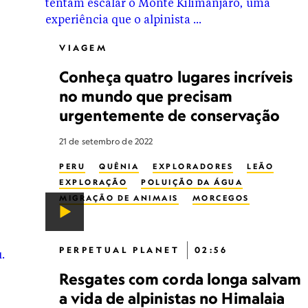
VIAGEM
Conheça quatro lugares incríveis
no mundo que precisam
urgentemente de conservação
21 de setembro de 2022
PERU
QUÊNIA
EXPLORADORES
LEÃO
EXPLORAÇÃO
POLUIÇÃO DA ÁGUA
MIGRAÇÃO DE ANIMAIS
MORCEGOS
MUDANÇAS CLIMÁTICAS
CONSERVAÇÃO CULTURAL
TURISMO CULTURAL
DESFLORESTAÇÃO
PERPETUAL PLANET
02:56
MEIO AMBIENTE
GELEIRA
SANTUÁRIO
Resgates com corda longa salvam
IMPÉRIO INCA
CAÇA FURTIVA
EXPLORAÇÃO FLORESTAL
ALPINISMO
a vida de alpinistas no Himalaia