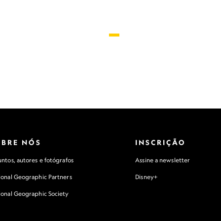
OBRE NÓS
INSCRIÇÃO
ntos, autores e fotógrafos
Assine a newsletter
ional Geographic Partners
Disney+
ional Geographic Society