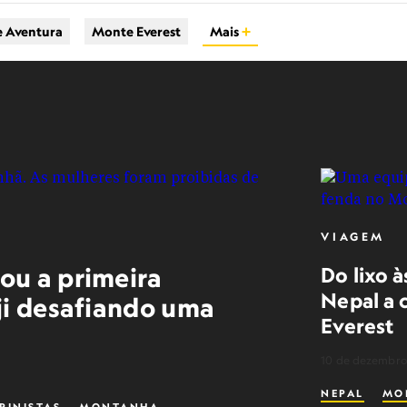
e Aventura
Monte Everest
Mais
VIAGEM
ou a primeira
Do lixo à
Nepal a c
ji desafiando uma
Everest
10 de dezembro
NEPAL
MO