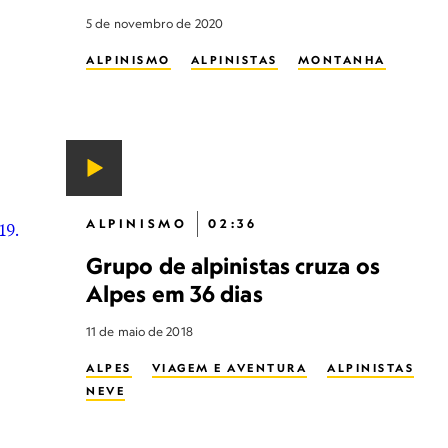
ALPINISTAS
MONTANHA
RIO
5 de novembro de 2020
LUGAR SELVAGEM
MULHERES NA CONSERVAÇÃO
ALPINISMO
ALPINISTAS
MONTANHA
ALPINISMO
02:36
Grupo de alpinistas cruza os
Alpes em 36 dias
11 de maio de 2018
ALPES
VIAGEM E AVENTURA
ALPINISTAS
NEVE