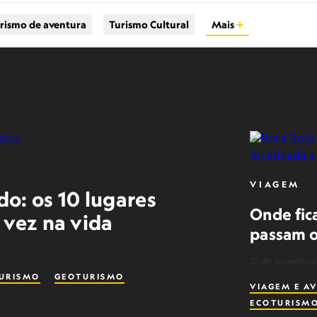
rismo de aventura
Turismo Cultural
Mais
VIAGEM
o: os 10 lugares
Onde fica
 vez na vida
passam o
27 de novembro
URISMO
GEOTURISMO
VIAGEM E A
ECOTURISM