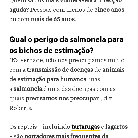
Quem são os
mais vulneráveis à infecção
aguda
? Pessoas com menos de
cinco anos
ou com
mais de 65 anos
.
Qual o perigo da salmonela para
os bichos de estimação?
"Na verdade, não nos preocupamos muito
com a
transmissão de doenças
de
animais
de estimação para humanos
, mas
a
salmonela
é uma das doenças com as
quais
precisamos nos preocupar
", diz
Roberts.
Os répteis – incluindo
tartarugas
e
lagartos
– são
portadores mais frequentes da