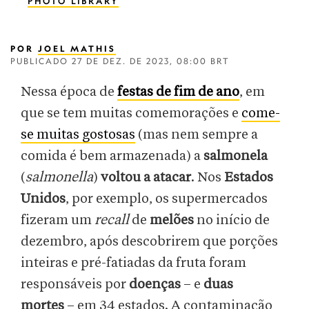
PHOTO LIBRARY
POR
JOEL MATHIS
PUBLICADO
27 DE DEZ. DE 2023, 08:00 BRT
Nessa época de
festas de fim de ano
, em
que se tem muitas comemorações e
come-
se muitas gostosas
(mas nem sempre a
comida é bem armazenada) a
salmonela
(
salmonella
)
voltou a atacar
. Nos
Estados
Unidos
, por exemplo, os supermercados
fizeram um
recall
de
melões
no início de
dezembro, após descobrirem que porções
inteiras e pré-fatiadas da fruta foram
responsáveis por
doenças
– e
duas
mortes
– em 34 estados. A contaminação