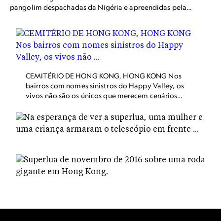
pangolim despachadas da Nigéria e apreendidas pela
alfândega de Hong Kong em janeiro de 2019. Entre 2016 e
2019, mais da metade das escamas de pangolins
apreendidas eram provenientes da Nigéria.
CEMITÉRIO DE HONG KONG, HONG KONG Nos
bairros com nomes sinistros do Happy Valley, os
vivos não são os únicos que merecem cenários
de tirar o fôlego. Oito cemitérios se aglomeram
no Happy Valley. Dentre eles está o Cemitério
de Hong Kong, cujos túmulos compactos e
dispostos em terraços revestem a encosta,
ecoando a densidade dos arranha-céus
próximos dali.