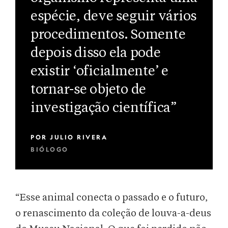
espécie, deve seguir vários
procedimentos. Somente
depois disso ela pode
existir ‘oficialmente’ e
tornar-se objeto de
investigação científica”
POR
JULIO RIVERA
BIÓLOGO
“Esse animal conecta o passado e o futuro,
o renascimento da coleção de louva-a-deus