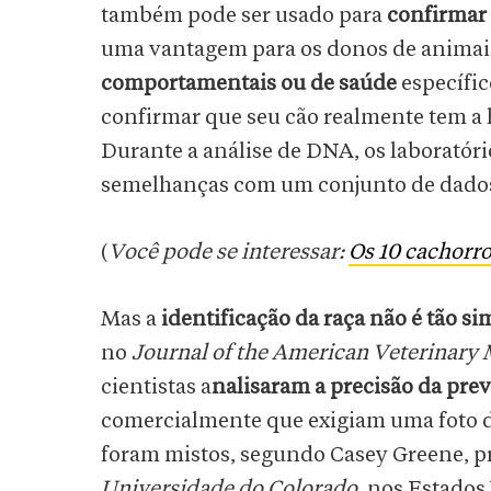
também pode ser usado para
confirmar 
uma vantagem para os donos de animai
comportamentais ou de saúde
específi
confirmar que seu cão realmente tem a
Durante a análise de DNA, os laborató
semelhanças com um conjunto de dados d
(
Você pode se interessar:
Os 10 cachorr
Mas a
identificação da raça não é tão si
no
Journal of the American Veterinary 
cientistas a
nalisaram a precisão da pre
comercialmente que exigiam uma foto d
foram mistos, segundo Casey Greene, p
Universidade do Colorado
, nos Estados