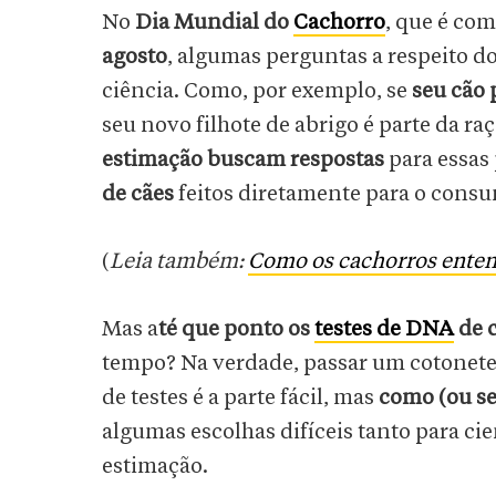
No
Dia Mundial do
Cachorro
, que é co
agosto
, algumas perguntas a respeito d
ciência. Como, por exemplo, se
seu cão 
seu novo filhote de abrigo é parte da r
estimação buscam respostas
para essas
de cães
feitos diretamente para o cons
(
Leia também:
Como os cachorros ente
Mas a
té que ponto os
testes de DNA
de 
tempo? Na verdade, passar um cotonete 
de testes é a parte fácil, mas
como (ou se
algumas escolhas difíceis tanto para ci
estimação.