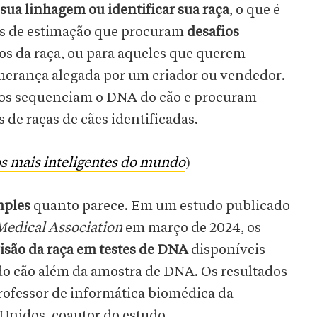
sua linhagem ou identificar sua raça
, o que é
s de estimação que procuram
desafios
cos da raça, ou para aqueles que querem
 herança alegada por um criador ou vendedor.
rios sequenciam o DNA do cão e procuram
e raças de cães identificadas.
os mais inteligentes do mundo
)
mples
quanto parece. Em um estudo publicado
Medical Association
em março de 2024, os
visão da raça em testes de DNA
disponíveis
o cão além da amostra de DNA. Os resultados
rofessor de informática biomédica da
 Unidos, coautor do estudo.