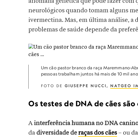
anomalia genética que pode fazer com 
neurológicos quando tomam alguns me
ivermectina. Mas, em última análise, a d
problemas de saúde depende da preferê
Um cão pastor branco da raça Maremmano-Abruz
pessoas trabalham juntos há mais de 10 mil ano
FOTO DE
GIUSEPPE NUCCI,
NATGEO I
Os testes de DNA de cães são 
A
interferência humana no DNA canin
da
diversidade de
raças dos cães
– ou da