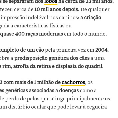
es se separaram dos
lobos
há cerca de 23 mil anos
,
teceu cerca de
10 mil anos depois
. De qualquer
impressão indelével nos caninos:
a criação
ada a características físicas ou
 quase 400 raças modernas
em todo o mundo.
ompleto de um cão
pela primeira vez em
2004
.
obre a
predisposição genética dos cães
a uma
 rim, atrofia da retina e displasia do quadril
.
3 com mais de 1 milhão de
cachorros
, os
es genéticas associadas a doenças
como a
de perda de pelos que atinge principalmente os
 um distúrbio ocular que pode levar à cegueira