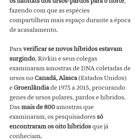
os habitats dos ursos-pardos para o norte
,
fazendo com que as espécies
compartilhem mais espaço durante a época
de acasalamento.
Para
verificar se novos híbridos estavam
surgindo
, Rivkin e seus colegas
examinaram amostras de DNA coletadas de
ursos no
Canadá, Alasca
(Estados Unidos)
e
Groenlândia
de 1975 a 2015, procurando
genes de ursos polares, pardos e híbridos.
Das
mais de 800
amostras que
examinaram, os pesquisadores
só
encontraram os oito híbridos
que já
conheciam.