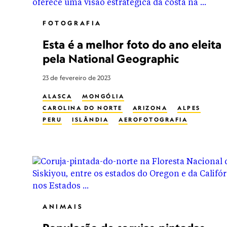
FOTOGRAFIA
Esta é a melhor foto do ano eleita
pela National Geographic
23 de fevereiro de 2023
ALASCA
MONGÓLIA
CAROLINA DO NORTE
ARIZONA
ALPES
PERU
ISLÂNDIA
AEROFOTOGRAFIA
CORUJA
FLORESTA
VULCÃO
ÁRVORES
CAÇA
MINERAÇÃO
FOTOGRAFIA DE NATUREZA
FOTOGRAFIA NOTURNA
ASTROFOTOGRAFIA
NOMADISMO
ANIMAIS