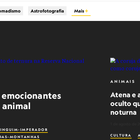
omadismo
Astrofotografia
Mais
ANIMAIS
s emocionantes
Atena e a
oculto qu
o animal
noturna
1 de agosto de 
PINGUIM-IMPERADOR
CULTURA
-DAS-MONTANHAS