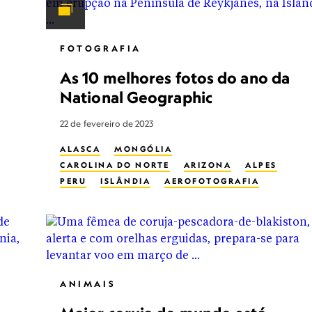
FOTOGRAFIA
As 10 melhores fotos do ano da
National Geographic
22 de fevereiro de 2023
ALASCA
MONGÓLIA
CAROLINA DO NORTE
ARIZONA
ALPES
PERU
ISLÂNDIA
AEROFOTOGRAFIA
CORUJA
FLORESTA
VULCÃO
ÁRVORES
CAÇA
MINERAÇÃO
FOTOGRAFIA DE NATUREZA
FOTOGRAFIA NOTURNA
ASTROFOTOGRAFIA
NOMADISMO
ANIMAIS