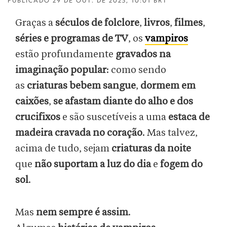
PUBLICADO
29 DE OUT. DE 2025, 10:01 BRT
Graças a
séculos de folclore
,
livros
,
filmes
,
séries e programas de TV
, os
vampiros
estão profundamente
gravados na
imaginação popular
: como sendo
as
criaturas bebem sangue
,
dormem em
caixões
,
se afastam diante do alho e dos
crucifixos
e são suscetíveis a uma
estaca de
madeira cravada no coração
. Mas talvez,
acima de tudo, sejam
criaturas da noite
que
não suportam a luz do dia
e
fogem do
sol
.
Mas
nem sempre é assim
.