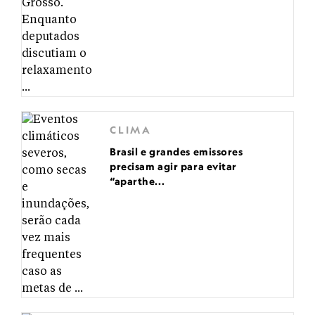
CLIMA
Brasil e grandes emissores
precisam agir para evitar
“aparthe...