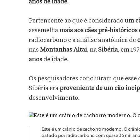
anos de idade
.
Pertencente ao que é considerado
um cã
assemelha
mais aos cães pré-históricos
radiocarbono e a análise anatômica de
o
nas
Montanhas Altai
, na
Sibéria
, em 19
anos
de idade.
Os pesquisadores concluíram que esse 
Sibéria era
proveniente de um cão incipi
desenvolvimento.
Este é um crânio de cachorro moderno. O crâni
datado por radiocarbono com quase 36 mil anos 