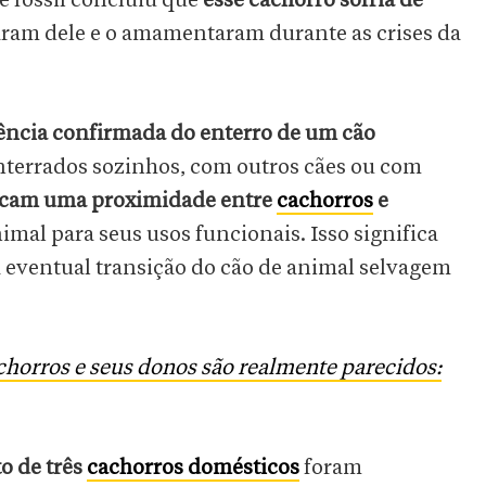
 fóssil concluiu que
esse cachorro sofria de
ram dele e o amamentaram durante as crises da
dência confirmada do enterro de um cão
nterrados sozinhos, com outros cães ou com
dicam uma proximidade entre
cachorros
e
mal para seus usos funcionais. Isso significa
a eventual transição do cão de animal selvagem
chorros e seus donos são realmente parecidos:
o de três
cachorros domésticos
foram