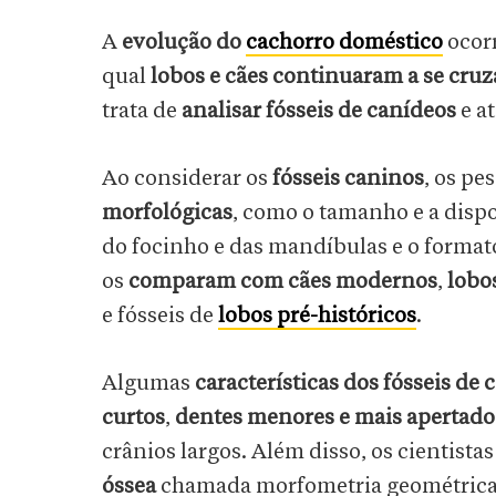
A
evolução do
cachorro doméstico
ocor
qual
lobos e cães continuaram a se cruz
trata de
analisar fósseis de canídeos
e a
Ao considerar os
fósseis caninos
, os pe
morfológicas
, como o tamanho e a disp
do focinho e das mandíbulas e o format
os
comparam com cães modernos
,
lobo
e fósseis de
lobos pré-históricos
.
Algumas
características dos fósseis de 
curtos
,
dentes menores e mais apertado
crânios largos. Além disso, os cientis
óssea
chamada morfometria geométrica