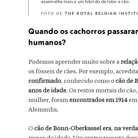
assemelha mais a um híbrido de lobo e cão.
FOTO DE
THE ROYAL BELGIAN INSTIT
Quando os cachorros passaram 
humanos?
Podemos aprender muito sobre a
relaç
os fósseis de cães. Por exemplo, acredit
confirmado
, conhecido como o
cão de 
anos de idade
. Os restos mortais do c
mulher, foram
encontrados em 1914
em 
Alemanha.
O
cão de Bonn-Oberkassel era
,
na verd