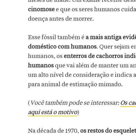
meses de idade. Um exame recente desse
cinomose
e que os seres humanos cuida
doença antes de morrer.
Esse fóssil também é
a mais antiga evi
doméstico com humanos
. Quer sejam e
humanos, os
enterros de cachorros in
humanos
que vai além de manter um ani
um alto nível de consideração e indica 
para animal de estimação mimado.
(
Você também pode se interessar:
Os ca
aqui está o motivo
)
Na década de 1970,
os restos do esquelet