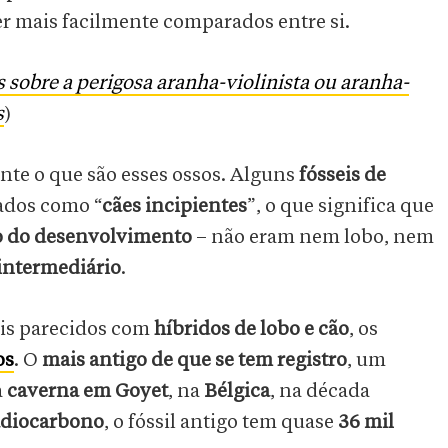
r mais facilmente comparados entre si.
 sobre a perigosa aranha-violinista ou aranha-
s
)
te o que são esses ossos. Alguns
fósseis de
cados como “
cães incipientes
”, o que significa que
ção do desenvolvimento
– não eram nem lobo, nem
intermediário
.
is parecidos com
híbridos de lobo e cão
, os
os
. O
mais antigo de que se tem registro
, um
a
caverna em Goyet
, na
Bélgica
, na década
adiocarbono
, o fóssil antigo tem quase
36 mil