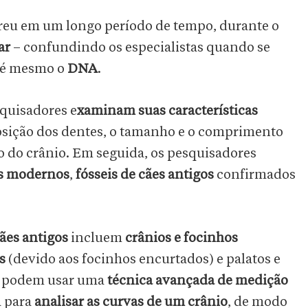
reu em um longo período de tempo, durante o
ar
– confundindo os especialistas quando se
té mesmo o
DNA
.
squisadores e
xaminam suas características
osição dos dentes, o tamanho e o comprimento
o do crânio. Em seguida, os pesquisadores
s modernos
,
fósseis de cães antigos
confirmados
cães antigos
incluem
crânios e focinhos
s
(devido aos focinhos encurtados) e palatos e
tas podem usar uma
técnica avançada de medição
 para
analisar as curvas de um crânio
, de modo