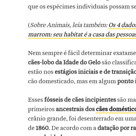
que os espécimes individuais possam se
(
Sobre Animais, leia também:
Os 4 dados
marrom: seu habitat é a casa das pessoa
Nem sempre é fácil determinar exatamen
cães-lobo da Idade do Gelo
são classifi
estão nos
estágios iniciais e de transi
cão domesticado, mas em algum
ponto 
Esses
fósseis de cães incipientes
são ma
primeiros
ancestrais dos
cães doméstic
crânio grande, foi desenterrado em um
de
1860
. De acordo com a
datação por r