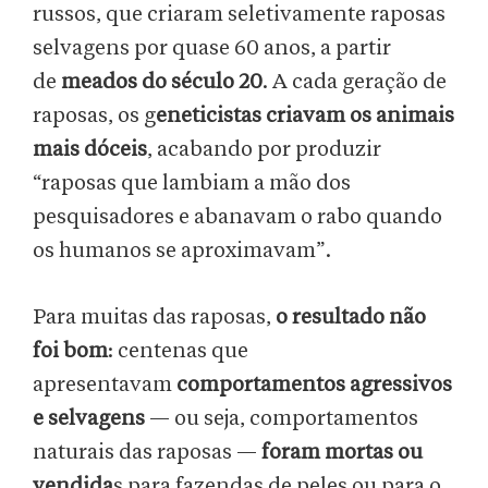
russos, que criaram seletivamente raposas
selvagens por quase 60 anos, a partir
de
meados do século 20
. A cada geração de
raposas, os g
eneticistas criavam os animais
mais dóceis
, acabando por produzir
“raposas que lambiam a mão dos
pesquisadores e abanavam o rabo quando
os humanos se aproximavam”.
Para muitas das raposas,
o resultado não
foi bom
: centenas que
apresentavam
comportamentos agressivos
e selvagens
— ou seja, comportamentos
naturais das raposas —
foram mortas ou
vendida
s para fazendas de peles ou para o