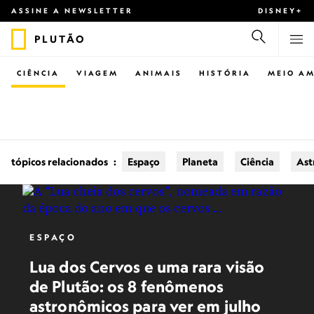
ASSINE A NEWSLETTER
DISNEY+
PLUTÃO
CIÊNCIA
VIAGEM
ANIMAIS
HISTÓRIA
MEIO AM
tópicos relacionados
:
Espaço
Planeta
Ciência
Ast
ESPAÇO
Lua dos Cervos e uma rara visão
de Plutão: os 8 fenômenos
astronômicos para ver em julho