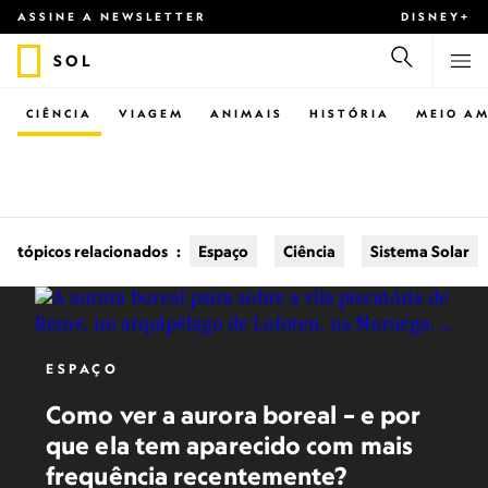
ASSINE A NEWSLETTER
DISNEY+
SOL
CIÊNCIA
VIAGEM
ANIMAIS
HISTÓRIA
MEIO AM
tópicos relacionados
:
Espaço
Ciência
Sistema Solar
ESPAÇO
Como ver a aurora boreal – e por
que ela tem aparecido com mais
frequência recentemente?