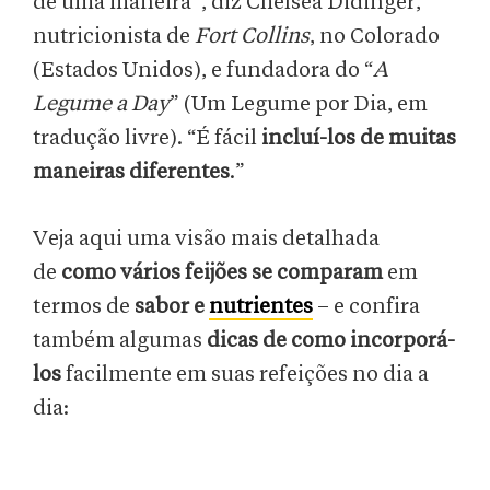
de uma maneira”, diz Chelsea Didinger,
nutricionista de
Fort Collins
, no Colorado
(Estados Unidos), e fundadora do “
A
Legume a Day
” (Um Legume por Dia, em
tradução livre). “É fácil
incluí-los de muitas
maneiras diferentes
.”
Veja aqui uma visão mais detalhada
de
como vários feijões se comparam
em
termos de
sabor e
nutrientes
– e confira
também algumas
dicas de como incorporá-
los
facilmente em suas refeições no dia a
dia: