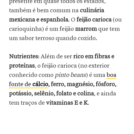
presente em quase todos os estados,
também é bem comum na
culinária
mexicana e espanhola
. O
feijão carioca
(ou
carioquinha) é um feijão
marrom
que tem
um sabor terroso quando cozido.
Nutrientes
: Além de ser
rico em fibras e
proteínas
, o feijão carioca (no exterior
conhecido como
pinto beans
) é uma
boa
fonte de
cálcio
, ferro, magnésio, fósforo,
potássio, selênio, folato e colina
, e ainda
tem traços de
vitaminas E e K
.