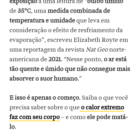
exposição
a uma leitura de “
bulbo úmido
”
de
35°C
, uma
medida combinada de
temperatura e umidade
que leva em
consideração o efeito de resfriamento da
evaporação”, escreveu Elizabeth Royte em
uma reportagem da revista
Nat Geo
norte-
americana de
2021
. “Nesse ponto,
o ar está
tão quente e úmido que não consegue mais
absorver o suor humano
.”
E isso é apenas o começo
. Saiba o que você
precisa saber sobre o que
o calor extremo
faz com seu corpo
– e como
ele pode matá-
lo
.