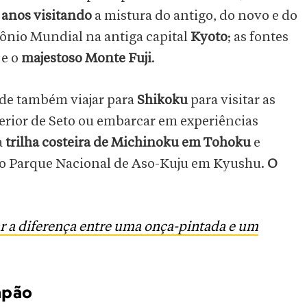
 anos visitando
a mistura do antigo, do novo e do
imônio Mundial na antiga capital
Kyoto
; as fontes
 e o
majestoso Monte Fuji
.
ode também viajar para
Shikoku
para visitar as
erior de Seto ou embarcar em experiências
a
trilha costeira de Michinoku em Tohoku
e
do Parque Nacional de Aso-Kuju em Kyushu.
O
r a diferença entre uma onça-pintada e um
apão