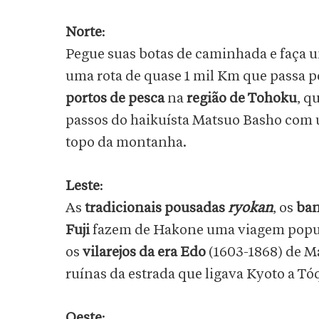
Norte
:
Pegue suas botas de caminhada e faça 
uma rota de quase 1 mil Km que passa p
portos de pesca
na
região de Tohoku
, q
passos do haikuísta Matsuo Basho com
topo da montanha.
Leste
:
As
tradicionais pousadas
ryokan
, os
ban
Fuji
fazem de Hakone uma viagem popula
os
vilarejos da era Edo
(1603-1868) de M
ruínas da estrada que ligava Kyoto a Tó
Oeste
: