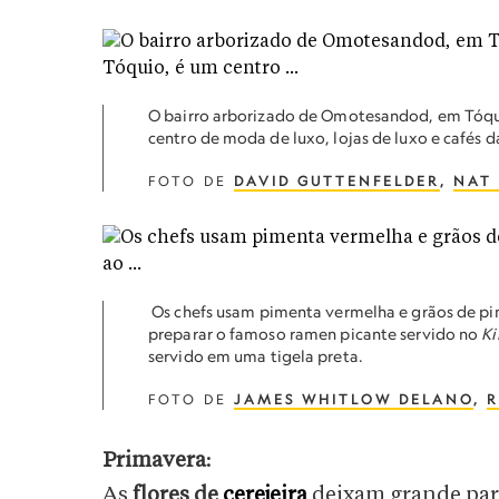
O bairro arborizado de Omotesandod, em Tóqu
centro de moda de luxo, lojas de luxo e cafés 
FOTO DE
DAVID GUTTENFELDER
,
NAT
Os chefs usam pimenta vermelha e grãos de p
preparar o famoso ramen picante servido no
K
servido em uma tigela preta.
FOTO DE
JAMES WHITLOW DELANO
,
R
Primavera
:
As
flores de
cerejeira
deixam grande par