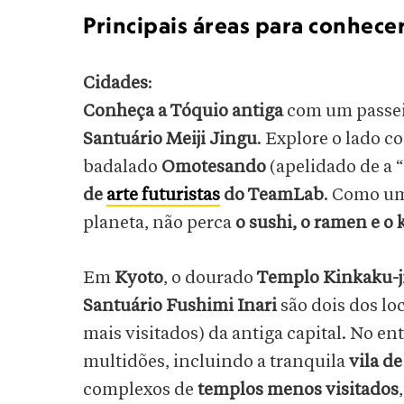
Principais áreas para conhece
Cidades
:
Conheça a Tóquio antiga
com um passei
Santuário Meiji Jingu
. Explore o lado 
badalado
Omotesando
(apelidado de a 
de
arte futuristas
do TeamLab
. Como um
planeta, não perca
o sushi, o ramen e o 
Em
Kyoto
, o dourado
Templo Kinkaku-j
Santuário Fushimi Inari
são dois dos lo
mais visitados) da antiga capital. No e
multidões, incluindo a tranquila
vila d
complexos de
templos menos visitados