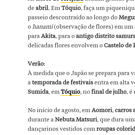
de
abril
. Em
Tóquio
, faça um piqueniqu
passeio descontraído ao longo do
Meguro
o
hanami
(observação de flores) em um a
para
Akita
, para o
antigo distrito samur
delicadas flores envolvem o
Castelo de 
Verão
:
À medida que o Japão se prepara para v
a
temporada de festivais
entra em alta v
Sumida
, em
Tóquio
, no
final de julho
, é
No início de agosto, em
Aomori
,
carros 
durante a
Nebuta Matsuri
, que dura u
dançarinos vestidos com
roupas colori