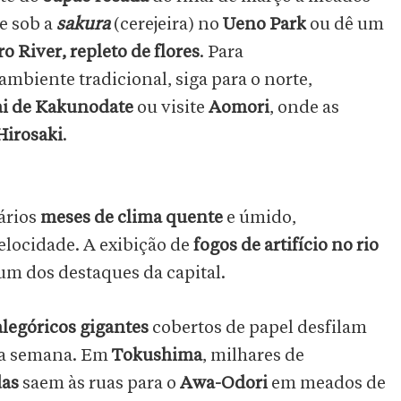
e sob a
sakura
(cerejeira) no
Ueno Park
ou dê um
 River, repleto de flores
. Para
mbiente tradicional, siga para o norte,
ai de Kakunodate
ou visite
Aomori
, onde as
Hirosaki
.
ários
meses de clima quente
e úmido,
elocidade. A exibição de
fogos de artifício no rio
 um dos destaques da capital.
alegóricos gigantes
cobertos de papel desfilam
ma semana. Em
Tokushima
, milhares de
das
saem às ruas para o
Awa-Odori
em meados de