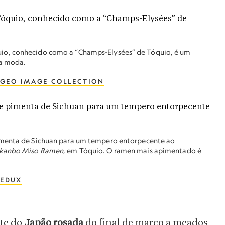
io, conhecido como a “Champs-Elysées” de Tóquio, é um
da moda.
 GEO IMAGE COLLECTION
imenta de Sichuan para um tempero entorpecente ao
ikanbo Miso Ramen
, em Tóquio. O ramen mais apimentado é
EDUX
te do
Japão rosada
do final de março a meados