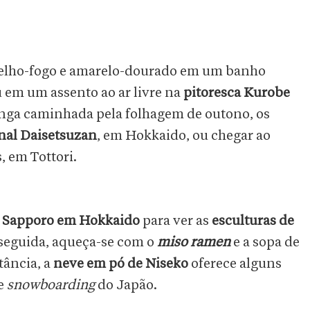
melho-fogo e amarelo-dourado em um banho
 em um assento ao ar livre na
pitoresca Kurobe
onga caminhada pela folhagem de outono, os
nal Daisetsuzan
, em Hokkaido, ou chegar ao
, em Tottori.
e Sapporo em Hokkaido
para ver as
esculturas de
seguida, aqueça-se com o
miso ramen
e a sopa de
tância, a
neve em pó de Niseko
oferece alguns
 e
snowboarding
do Japão.