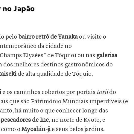
r no Japão
o pelo
bairro retrô de Yanaka
ou visite o
contemporâneo da cidade no
“Champs Elysées” de Tóquio) ou nas
galerias
 dos melhores destinos gastronômicos do
kaiseki
de alta qualidade de Tóquio.
i
e os caminhos cobertos por portais
torii
do
cais que são Patrimônio Mundiais imperdíveis (e
ntanto, há muito o que conhecer longe das
e pescadores de Ine
, no norte de Kyoto, e
, como o
Myoshin-ji
e seus belos jardins.