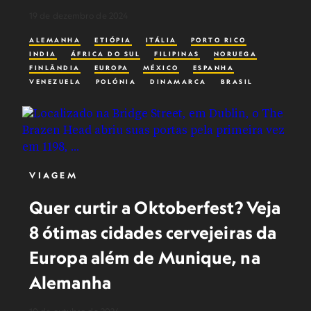
19 de dezembro de 2024
ALEMANHA
ETIÓPIA
ITÁLIA
PORTO RICO
INDIA
ÁFRICA DO SUL
FILIPINAS
NORUEGA
FINLÂNDIA
EUROPA
MÉXICO
ESPANHA
VENEZUELA
POLÓNIA
DINAMARCA
BRASIL
ALIMENTO
TRADIÇÕES
CULTURA ALIMENTAR
TURISMO CULINÁRIO
FERIADOS
INVERNO
VIAGEM
Quer curtir a Oktoberfest? Veja
8 ótimas cidades cervejeiras da
Europa além de Munique, na
Alemanha