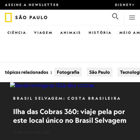
ASSINE A NEWSLETTER
DISNEY+
SÃO PAULO
CIÊNCIA
VIAGEM
ANIMAIS
HISTÓRIA
MEIO AM
tópicos relacionados
:
Fotografia
São Paulo
Tecnolog
BRASIL SELVAGEM: COSTA BRASILEIRA
Ilha das Cobras 360: viaje pela por
este local único no Brasil Selvagem
27 de março de 2025