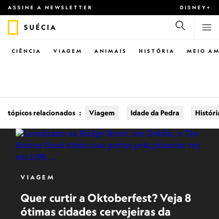
ASSINE A NEWSLETTER
DISNEY+
SUÉCIA
CIÊNCIA
VIAGEM
ANIMAIS
HISTÓRIA
MEIO AM
tópicos relacionados
:
Viagem
Idade da Pedra
Históri
VIAGEM
Quer curtir a Oktoberfest? Veja 8
ótimas cidades cervejeiras da