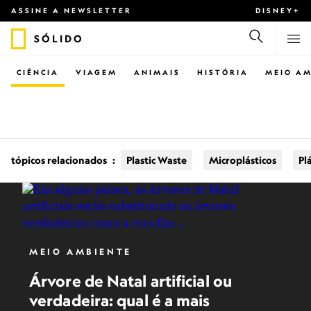
ASSINE A NEWSLETTER
DISNEY+
SÓLIDO
CIÊNCIA
VIAGEM
ANIMAIS
HISTÓRIA
MEIO AM
tópicos relacionados
:
Plastic Waste
Microplásticos
Pl
MEIO AMBIENTE
Árvore de Natal artificial ou
verdadeira: qual é a mais