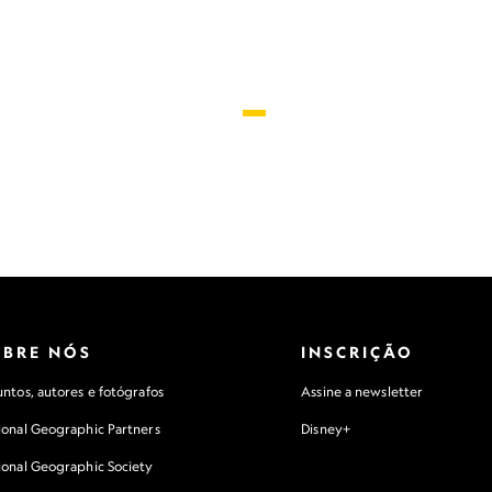
OBRE NÓS
INSCRIÇÃO
ntos, autores e fotógrafos
Assine a newsletter
ional Geographic Partners
Disney+
ional Geographic Society