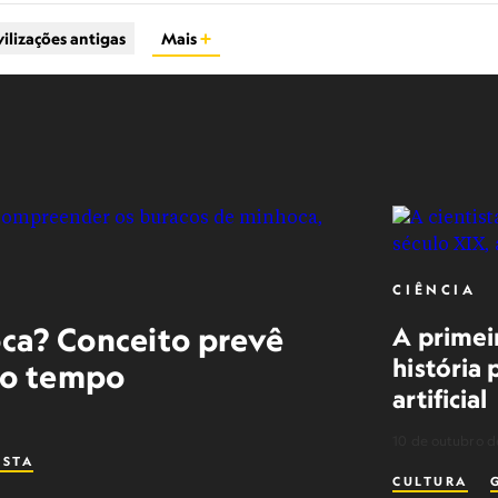
vilizações antigas
Mais
CIÊNCIA
ca? Conceito prevê
A primei
história 
no tempo
artificial
10 de outubro d
ISTA
CULTURA