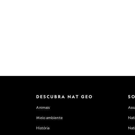
DESCUBRA NAT GEO
S
Animais
Assu
Meio ambiente
Nat
História
Nat