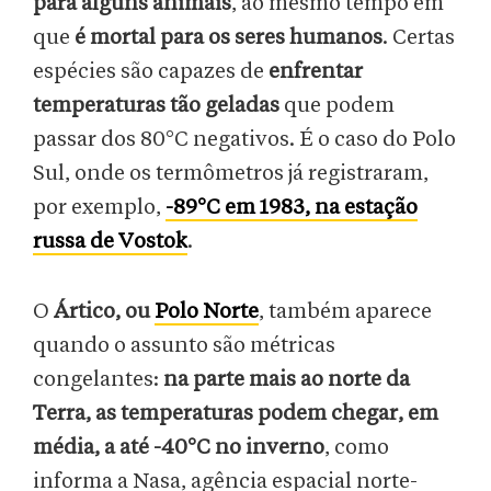
para alguns animais
, ao mesmo tempo em
que
é mortal para os seres humanos
. Certas
espécies são capazes de
enfrentar
temperaturas tão geladas
que podem
passar dos 80°C negativos. É o caso do Polo
Sul, onde os termômetros já registraram,
por exemplo,
-89°C em 1983, na estação
russa de Vostok
.
O
Ártico, ou
Polo Norte
, também aparece
quando o assunto são métricas
congelantes:
na parte mais ao norte da
Terra, as temperaturas podem chegar, em
média, a até -40°C no inverno
, como
informa a Nasa, agência espacial norte-