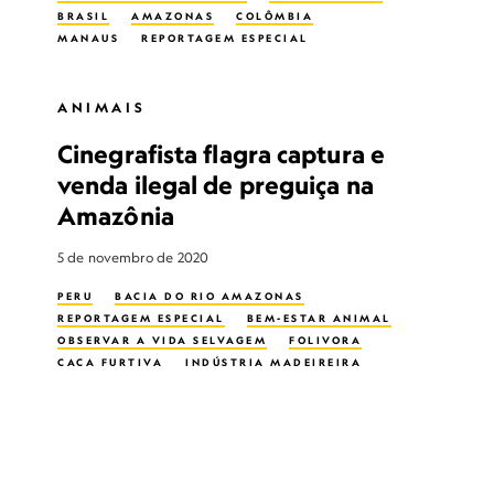
BRASIL
AMAZONAS
COLÔMBIA
MANAUS
REPORTAGEM ESPECIAL
CULTURA
BEM-ESTAR ANIMAL
OBSERVAR A VIDA SELVAGEM
TOURS
ECOTURISMO
FOLIVORA
ANIMAIS
CRIMES DA VIDA SELVAGEM
Cinegrafista flagra captura e
FLORESTA ÚMIDA
MÍDIAS SOCIAIS
ANIMAIS SELVAGENS
venda ilegal de preguiça na
Amazônia
5 de novembro de 2020
PERU
BACIA DO RIO AMAZONAS
REPORTAGEM ESPECIAL
BEM-ESTAR ANIMAL
OBSERVAR A VIDA SELVAGEM
FOLIVORA
CAÇA FURTIVA
INDÚSTRIA MADEIREIRA
CRIMES DA VIDA SELVAGEM
TRÁFICO ANIMAL