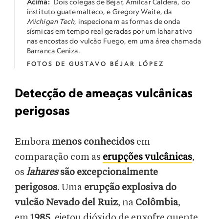
Acima:
Dois colegas de Béjar, Amilcar Caldera, do
instituto guatemalteco, e Gregory Waite, da
Michigan Tech
, inspecionam as formas de onda
sísmicas em tempo real geradas por um lahar ativo
nas encostas do vulcão Fuego, em uma área chamada
Barranca Ceniza.
FOTOS DE GUSTAVO BÉJAR LÓPEZ
Detecção de ameaças vulcânicas
perigosas
Embora
menos conhecidos
em
comparação com as
erupções vulcânicas
,
os
lahares
são excepcionalmente
perigosos
. Uma
erupção explosiva do
vulcão Nevado del Ruiz
, na
Colômbia
,
em
1985
, ejetou dióxido de enxofre quente