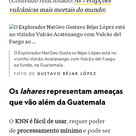
(
Conteúdo relacionado:
As 7 erupções
vulcânicas mais mortais do mundo
)
O Explorador NatGeo Gustavo Béjar López está no
vizinho Vulcão Acatenango com Vulcão del Fuego
ao fundo, na Guatemala.
FOTO DE
GUSTAVO BÉJAR LÓPEZ
Os
lahares
representam ameaças
que vão além da Guatemala
O
KNN é fácil de usar
, requer poder
de
processamento mínimo
e pode ser