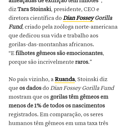
ameaçadas de extinção têm filhotes
”,
diz
Tara Stoinski
, presidente, CEO e
diretora científica do
Dian Fossey
Gorilla
Fund
, criado pela zoóloga norte-americana
que dedicou sua vida e trabalho aos
gorilas-das-montanhas africanos.
“E
filhotes gêmeos são emocionantes
,
porque são incrivelmente
raros
.”
No país vizinho, a
Ruanda
, Stoinski diz
que
os dados
do
Dian Fossey Gorilla Fund
mostram que os
gorilas têm
gêmeos em
menos de 1% de todos os nascimentos
registrados. Em comparação, os seres
humanos têm gêmeos em uma taxa três