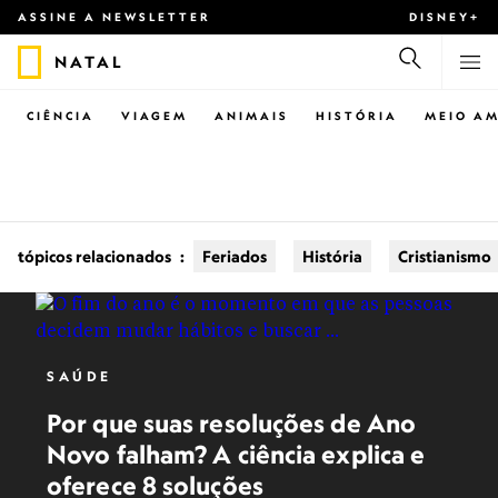
ASSINE A NEWSLETTER
DISNEY+
NATAL
CIÊNCIA
VIAGEM
ANIMAIS
HISTÓRIA
MEIO AM
tópicos relacionados
:
Feriados
História
Cristianismo
SAÚDE
Por que suas resoluções de Ano
Novo falham? A ciência explica e
oferece 8 soluções