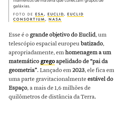
filamentos de matéria que conectam grupos de
galáxias.
FOTO DE
ESA
,
EUCLID
,
EUCLID
CONSORTIUM
,
NASA
Esse é o
grande objetivo do Euclid
, um
telescópio espacial europeu
batizado
,
apropriadamente, em
homenagem a um
matemático
grego
apelidado de “pai da
geometria”
. Lançado em
2023
, ele fica em
uma parte gravitacionalmente
estável do
Espaço
, a mais de 1,6 milhões de
quilômetros de distância da Terra.