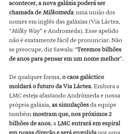
acontecer, a nova galáxia poderá ser
chamada de
Milkomeda
, uma união dos
nomes em inglês das galáxias (Via Láctea,
“
Milky Way
” e Andromeda). Esse apelido
não é exatamente fácil de pronunciar. Não
se preocupe, diz Sawala: “
Teremos bilhões
de anos para pensar em um nome melhor
”.
De qualquer forma,
o caos galáctico
moldará o futuro da Via Láctea
. Embora a
LMC esteja afastando Andrômeda e nossa
própria galáxia,
as simulações
da equipe
também
mostram que, nos próximos 2
bilhões de anos
, a
LMC entrará em espiral
em nossa direção e será engolida
por uma