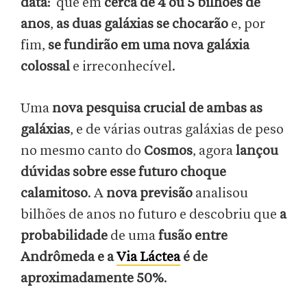
data
: que em
cerca de 4 ou 5 bilhões de
anos
,
as duas galáxias se chocarão
e, por
fim,
se fundirão em uma nova galáxia
colossal
e irreconhecível.
Uma
nova pesquisa crucial de ambas as
galáxias
, e de várias outras galáxias de peso
no mesmo canto do
Cosmos
, agora
lançou
dúvidas sobre esse futuro choque
calamitoso
. A
nova previsão
analisou
bilhões de anos no futuro e descobriu que
a
probabilidade
de uma
fusão entre
Andrômeda e a
Via Láctea
é de
aproximadamente 50%
.