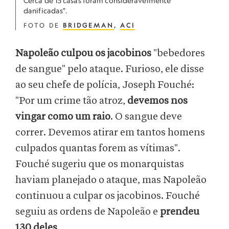
Cerca de 15 casas foram consideravelmente
danificadas".
FOTO DE
BRIDGEMAN
,
ACI
Napoleão culpou os jacobinos
"bebedores
de sangue" pelo ataque. Furioso, ele disse
ao seu chefe de polícia, Joseph Fouché:
"Por um crime tão atroz,
devemos nos
vingar como um raio
. O sangue deve
correr. Devemos atirar em tantos homens
culpados quantas forem as vítimas".
Fouché sugeriu que os monarquistas
haviam planejado o ataque, mas Napoleão
continuou a culpar os jacobinos. Fouché
seguiu as ordens de Napoleão e
prendeu
130 deles
.