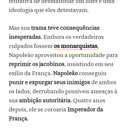
tentativa de desmantelar um líder e uma
ideologia que eles detestavam.
Mas sua
trama teve consequências
inesperadas
. Embora os verdadeiros
culpados fossem
os monarquistas
,
Napoleão aproveitou a oportunidade para
reprimir os jacobinos
, insistindo em seu
exílio da França.
Napoleão
conseguiu
punir e expurgar seus inimigos
de ambos
os lados, derrubando possíveis ameaças à
sua
ambição autoritária
. Quatro anos
depois, ele se coroaria
Imperador da
França
.