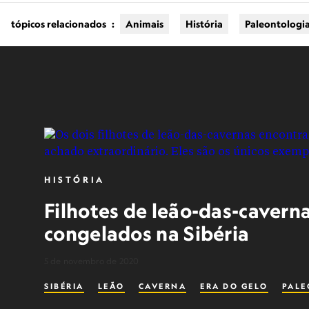
tópicos relacionados
:
Animais
História
Paleontologi
HISTÓRIA
Filhotes de leão-das-cavern
congelados na Sibéria
5 de novembro de 2020
SIBÉRIA
LEÃO
CAVERNA
ERA DO GELO
PALE