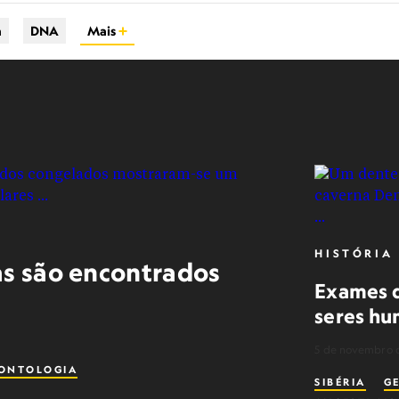
a
DNA
Mais
HISTÓRIA
as são encontrados
Exames 
seres hu
5 de novembro 
ONTOLOGIA
SIBÉRIA
G